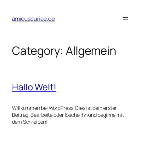
Skip
to
amicuscuriae.de
content
Category:
Allgemein
Hallo Welt!
Willkommen bei WordPress. Dies ist dein erster
Beitrag. Bearbeite oder lösche ihn und beginne mit
dem Schreiben!