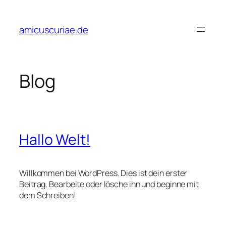
Skip
to
amicuscuriae.de
content
Blog
Hallo Welt!
Willkommen bei WordPress. Dies ist dein erster
Beitrag. Bearbeite oder lösche ihn und beginne mit
dem Schreiben!